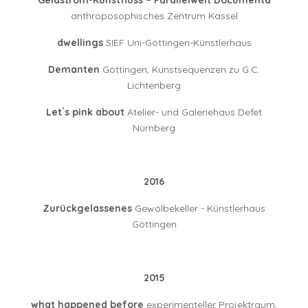
Geldstrom-Kunstfluss – Parallelwelt Documenta
anthroposophisches Zentrum Kassel
dwellings
SIEF Uni-Göttingen-Künstlerhaus
Demanten
Göttingen, Kunstsequenzen zu G.C.
Lichtenberg
Let´s pink about
Atelier- und Galeriehaus Defet
Nürnberg
2016
Zurückgelassenes
Gewölbekeller - Künstlerhaus
Göttingen
2015
what happened before
experimenteller Projektraum,